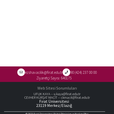
ezshavacilik@firat.edu.tr
90 (424) 237 00 00
Ziyaretçi Sayısı:
640175
Web Sitesi Sorumluları
UFUK KAYA --
u.kaya@firat.edu.tr
CEVHER KÜRŞAT MACİT --
ckmacit@firat.edu.tr
Fırat Üniversitesi
23119 Merkez/Elazığ
© 2023
Fırat Üniversitesi Dijital Dönüşüm ve Yazılım Ofisi