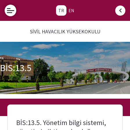
TR
EN
Etkinlikler
SİVİL HAVACILIK YÜKSEKOKULU
Fırat
Üniversitesi
Tanınan
Okul Sınav
Komisyonu
BİS:13.5
Sık
Sorulan
Sorular
SHY-
66
Nedir?
BİS:13.5. Yönetim bilgi sistemi,