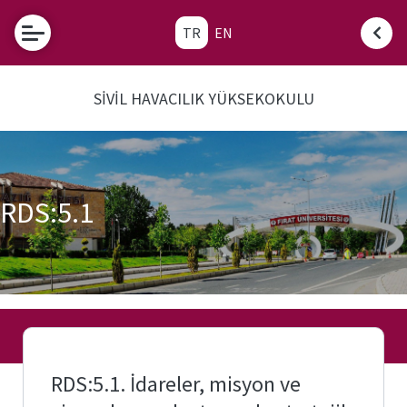
TR
EN
Etkinlikler
SİVİL HAVACILIK YÜKSEKOKULU
Fırat
Üniversitesi
Tanınan
Okul Sınav
Komisyonu
RDS:5.1
Sık
Sorulan
Sorular
SHY-
66
Nedir?
RDS:5.1. İdareler, misyon ve