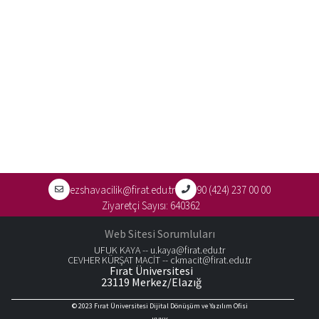
ezshavacilik@firat.edu.tr
90 (424) 237 00 00
Ziyaretçi Sayısı:
640362
Web Sitesi Sorumluları
UFUK KAYA --
u.kaya@firat.edu.tr
CEVHER KÜRŞAT MACİT --
ckmacit@firat.edu.tr
Fırat Üniversitesi
23119 Merkez/Elazığ
© 2023
Fırat Üniversitesi Dijital Dönüşüm ve Yazılım Ofisi