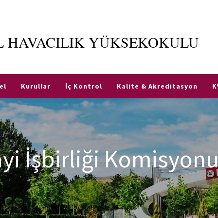
İL HAVACILIK YÜKSEKOKULU
el
Kurullar
İç Kontrol
Kalite & Akreditasyon
K
yi İşbirliği Komisyon