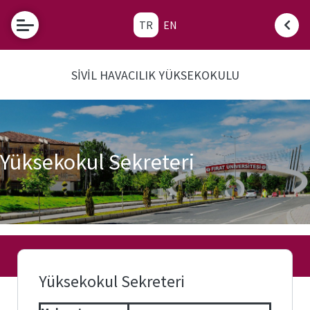
TR
EN
Etkinlikler
SİVİL HAVACILIK YÜKSEKOKULU
Fırat
Üniversitesi
Tanınan
Okul Sınav
Komisyonu
Yüksekokul Sekreteri
Sık
Sorulan
Sorular
SHY-
66
Nedir?
Yüksekokul Sekreteri