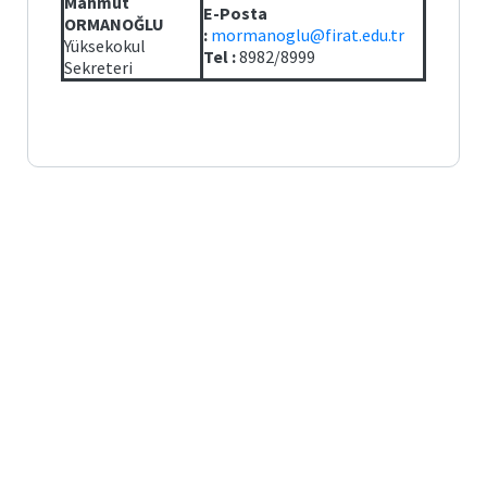
Mahmut
E-Posta
ORMANOĞLU
:
mormanoglu@firat.edu.tr
Yüksekokul
Tel :
8982/8999
Sekreteri