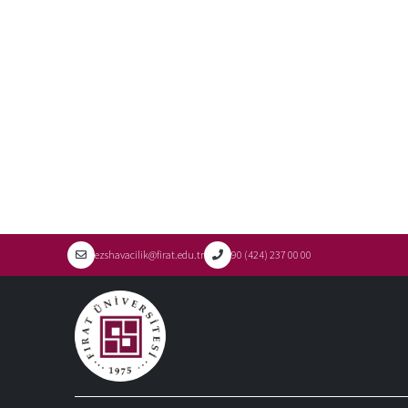
ezshavacilik@firat.edu.tr
90 (424) 237 00 00