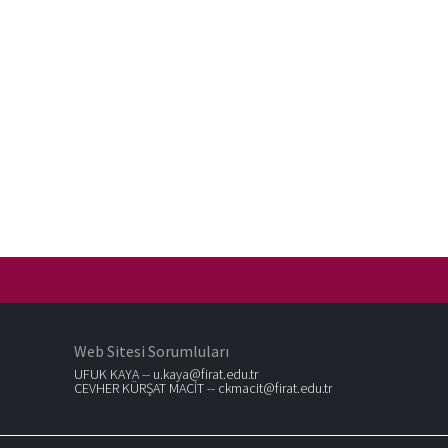
Web Sitesi Sorumluları
UFUK KAYA --
u.kaya@firat.edu.tr
CEVHER KÜRŞAT MACİT --
ckmacit@firat.edu.tr