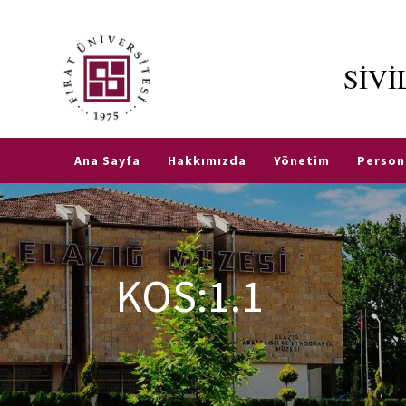
SİV
Etkinlikler
Fırat
TR
EN
Üniversitesi
Ana Sayfa
Hakkımızda
Yönetim
Person
Tanınan
Okul Sınav
Komisyonu
KOS:1.1
Sık
Sorulan
Sorular
SHY-
66
Nedir?