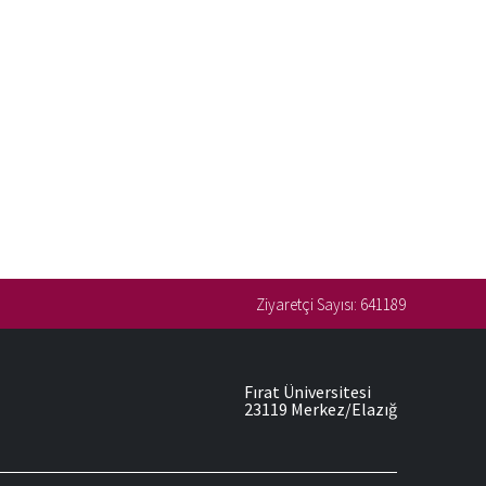
Ziyaretçi Sayısı:
641189
Fırat Üniversitesi
23119 Merkez/Elazığ