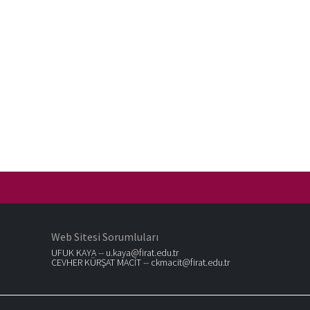
Web Sitesi Sorumluları
UFUK KAYA --
u.kaya@firat.edu.tr
CEVHER KÜRŞAT MACİT --
ckmacit@firat.edu.tr