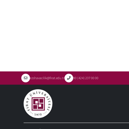
ezshavacilik@firat.edu.tr
90 (424) 237 00 00