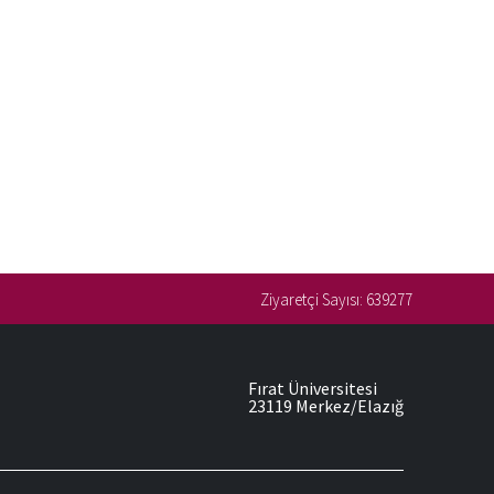
Ziyaretçi Sayısı:
639277
Fırat Üniversitesi
23119 Merkez/Elazığ