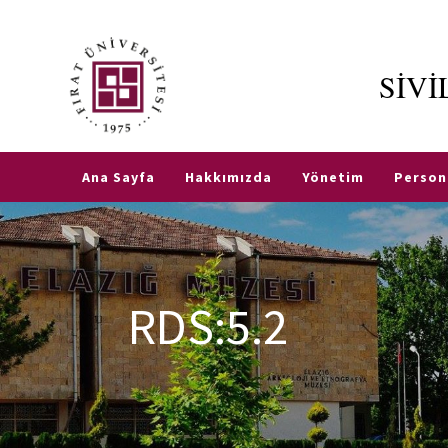
SİV
Etkinlikler
Fırat
TR
EN
Üniversitesi
Ana Sayfa
Hakkımızda
Yönetim
Person
Tanınan
Okul Sınav
Komisyonu
RDS:5.2
Sık
Sorulan
Sorular
SHY-
66
Nedir?