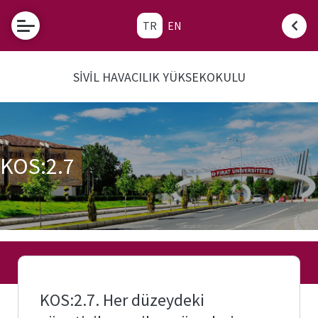
TR
EN
Etkinlikler
SİVİL HAVACILIK YÜKSEKOKULU
Fırat
Üniversitesi
Tanınan
Okul Sınav
Komisyonu
KOS:2.7
Sık
Sorulan
Sorular
SHY-
66
Nedir?
KOS:2.7. Her düzeydeki