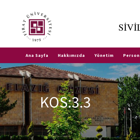
SİV
Etkinlikler
Fırat
TR
EN
Üniversitesi
Ana Sayfa
Hakkımızda
Yönetim
Person
Tanınan
Okul Sınav
Komisyonu
KOS:3.3
Sık
Sorulan
Sorular
SHY-
66
Nedir?