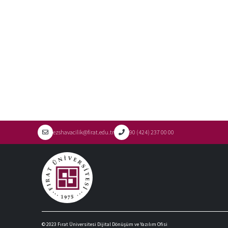
ezshavacilik@firat.edu.tr
90 (424) 237 00 00
© 2023
Fırat Üniversitesi Dijital Dönüşüm ve Yazılım Ofisi