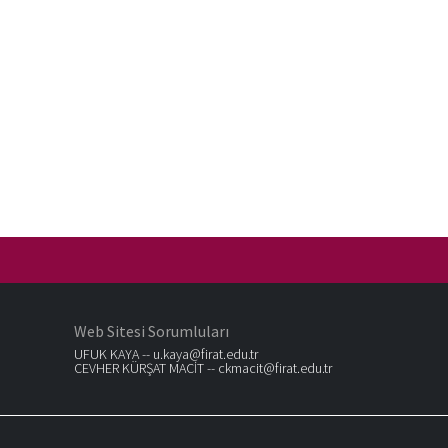
Web Sitesi Sorumluları
UFUK KAYA --
u.kaya@firat.edu.tr
CEVHER KÜRŞAT MACİT --
ckmacit@firat.edu.tr