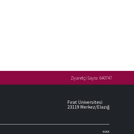
Ziyaretçi Sayısı:
640747
Fırat Üniversitesi
23119 Merkez/Elazığ
KVKK