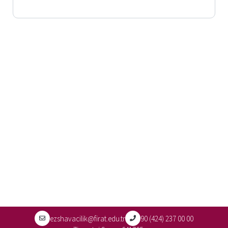
ezshavacilik@firat.edu.tr
90 (424) 237 00 00