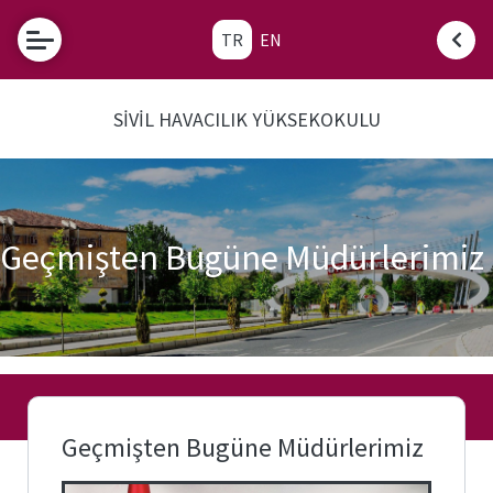
TR
EN
Etkinlikler
SİVİL HAVACILIK YÜKSEKOKULU
Fırat
Üniversitesi
Tanınan
Okul Sınav
Komisyonu
Geçmişten Bugüne Müdürlerimiz
Sık
Sorulan
Sorular
SHY-
66
Nedir?
Geçmişten Bugüne Müdürlerimiz