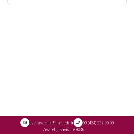
ezshavacilik@firat.edu.tr
90 (424) 237 00 00
Ziyaretçi Sayısı:
639036